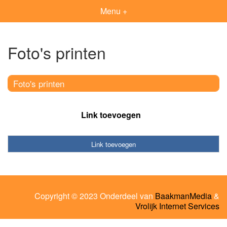
Menu +
Foto's printen
Foto's printen
Link toevoegen
Link toevoegen
Copyright © 2023 Onderdeel van
BaakmanMedia
&
Vrolijk Internet Services